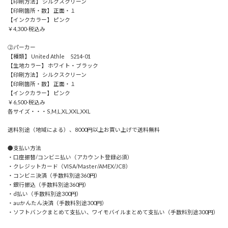
【印刷方法】 シルクスクリーン
【印刷箇所・数】 正面・１
【インクカラー】 ピンク
￥4,300-税込み
②パーカー
【種類】 United Athle 5214-01
【生地カラー】 ホワイト・ブラック
【印刷方法】 シルクスクリーン
【印刷箇所・数】 正面・１
【インクカラー】 ピンク
￥6,500-税込み
各サイズ・・・S,M,L,XL,XXL,XXL
送料別途（地域による）、8000円以上お買い上げで送料無料
●支払い方法
・口座振替/コンビニ払い（アカウント登録必須）
・クレジットカード（VISA/Master/AMEX/JCB）
・コンビニ決済（手数料別途360円）
・銀行振込（手数料別途360円）
・d払い（手数料別途300円）
・auかんたん決済（手数料別途300円）
・ソフトバンクまとめて支払い、ワイモバイルまとめて支払い（手数料別途300円）