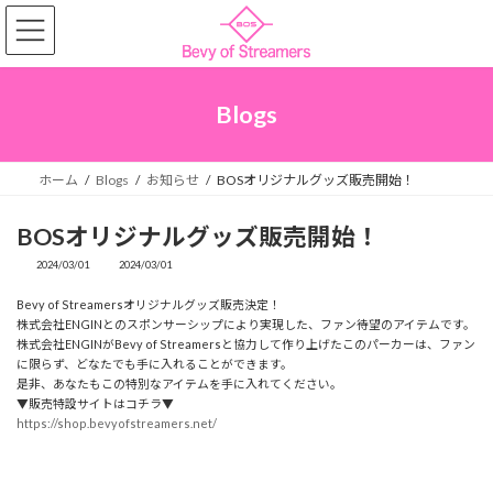
コ
ナ
ン
ビ
テ
ゲ
ン
ー
ツ
シ
へ
ョ
Blogs
ス
ン
キ
に
ッ
移
プ
動
ホーム
Blogs
お知らせ
BOSオリジナルグッズ販売開始！
BOSオリジナルグッズ販売開始！
2024/03/01
2024/03/01
最
終
更
Bevy of Streamersオリジナルグッズ販売決定！
新
株式会社ENGINとのスポンサーシップにより実現した、ファン待望のアイテムです。
日
株式会社ENGINがBevy of Streamersと協力して作り上げたこのパーカーは、ファン
時
:
に限らず、どなたでも手に入れることができます。
是非、あなたもこの特別なアイテムを手に入れてください。
▼販売特設サイトはコチラ▼
https://shop.bevyofstreamers.net/